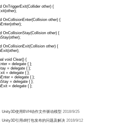
d OnTriggerExit(Collider other) {
xit(other);
d OnCollisionEnter(Collision other) {
nEnter(other);
id OnCollisionStay(Collision other) {
nStay(other);
d OnCollisionExit(Collision other) {
Exit(other);
ual void Clear() {
nter = delegate { };
tay = delegate { };
xit = delegate { };
nEnter = delegate { };
nStay = delegate { };
Exit = delegate { };
：
Unity3D使用BVH动作文件驱动模型
2018/9/25
：
Unity3D引用dll打包发布的问题及解决
2018/9/12