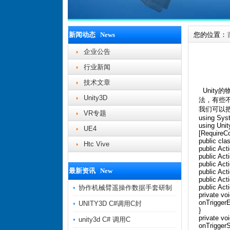
新闻动态 News
您的位置：
企业公告
行业新闻
技术文章
Unity的物
Unity3D
法，有些
我们可以
VR专题
using Sys
using Unit
UE4
[RequireCo
public cla
Htc Vive
public Act
public Act
public Act
最新资讯 New
public Act
public Act
public Act
协作机械臂遥操作数据手套研制
private vo
onTriggerE
UNITY3D C#调用C封
}
private vo
unity3d C# 调用C
onTriggerS