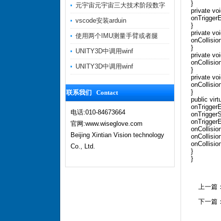
}
元宇宙元宇宙三大技术阶段数字
private voi
onTriggerE
vscode安装arduin
}
private voi
使用两个IMU测量手臂或者腿
onCollisio
}
UNITY3D中调用winf
private vo
onCollisio
UNITY3D中调用winf
}
private voi
onCollision
}
联系我们 Contact
public virt
onTriggerE
电话:010-84673664
onTriggerS
onTriggerE
官网:www.wiseglove.com
onCollisio
Beijing Xintian Vision technology
onCollisio
onCollision
Co., Ltd.
}
}
上一篇
下一篇