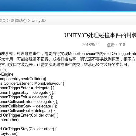
首页
>
新闻动态
>
Unity3D
UNITY3D处理碰撞事件的封
2018/9/22 点击：
918
理系统，处理碰撞事件，需要自行实现MonoBehaviour中的void OnTriggerEnter
不太常用，可能会经常不记得、或者打错名字，调试还不容易找到原因，很不
把常用接口封装起来，让需要实现碰撞事件的类，继承已经封装好的类即可。
tem;
yEngine;
mponent(typeof(Collider))]
ss ColliderListener : MonoBehaviour {
iononTriggerEnter = delegate { };
iononTriggerStay = delegate { };
iononTriggerExit = delegate { };
iononCollisionEnter = delegate { };
iononCollisionStay = delegate { };
iononCollisionExit = delegate { };
id OnTriggerEnter(Collider other) {
nter(other);
id OnTriggerStay(Collider other) {
tay(other);